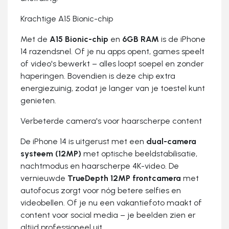
Krachtige A15 Bionic-chip
Met de
A15 Bionic-chip
en
6GB RAM
is de iPhone
14 razendsnel. Of je nu apps opent, games speelt
of video's bewerkt – alles loopt soepel en zonder
haperingen. Bovendien is deze chip extra
energiezuinig, zodat je langer van je toestel kunt
genieten.
Verbeterde camera's voor haarscherpe content
De iPhone 14 is uitgerust met een
dual-camera
systeem (12MP)
met optische beeldstabilisatie,
nachtmodus en haarscherpe 4K-video. De
vernieuwde
TrueDepth 12MP frontcamera
met
autofocus zorgt voor nóg betere selfies en
videobellen. Of je nu een vakantiefoto maakt of
content voor social media – je beelden zien er
altijd professioneel uit.